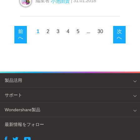
編集者
| 31.01.2018
小池由貴
前
1
2
3
4
5
...
30
次
へ
へ
製品活用
サポート
Wondershare製品
最新情報をフォロー