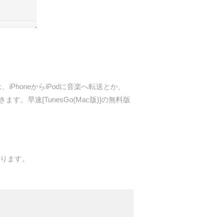
は、iPhoneからiPodに音楽へ転送とか、
す。早速[TunesGo(Mac版)]の無料版
なります。