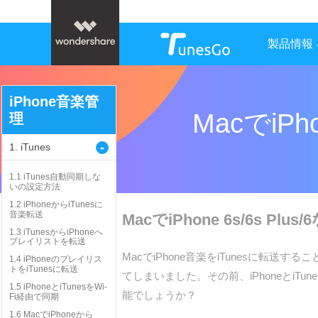
製品情報
iPhone音楽管
MacでiP
理
-
1. iTunes
1.1 iTunes自動同期しな
いの設定方法
1.2 iPhoneからiTunesに
音楽転送
MacでiPhone 6s/6s P
1.3 iTunesからiPhoneへ
プレイリストを転送
MacでiPhone音楽をiTunesに転
1.4 iPhoneのプレイリス
トをiTunesに転送
てしまいました。その前、iPhoneとiTu
1.5 iPhoneとiTunesをWi-
能でしょうか？
Fi経由で同期
1.6 MacでiPhoneから