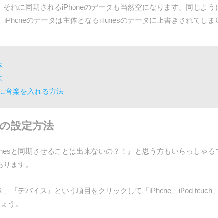
、それに同期されるiPhoneのデータも当然空になります。同じように、i
Phoneのデータは主体となるiTunesのデータに上書きされてし
法
は
oneに音楽を入れる方法
ないの設定方法
iTunesと同期させることは出来ないの？！』と思う方もいらっし
があります。
、『デバイス』という項目をクリックして『iPhone、iPod touc
しょう。