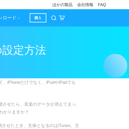
ほかの製品
会社情報
FAQ
ンロード
購入
いの設定方法
Phoneだけでなく、iPodやiPadでも
を同期させたら、音楽のデータが消えてまっ
わかりますか？
同期させたとき、主体となるのはiTunes。主