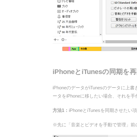
iPhoneとiTunesの同期
iPhoneのデータがiTunesのデー
ータをiPhoneに移したい場合、それを
方法1：
iPhoneとiTunesを同期さ
※先に「音楽とビデオを手動で管理」前