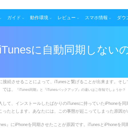
ガイド
動作環境
レビュー
スマホ情報
ダウ
eをiTunesに自動同期しな
に接続させることによって、iTunesと繋げることが出来ます。そして、i
。では、
『iTunes同期』と『
iTunes
バックアップ』の違いはご存知でしょうか？
て、インストールしたばかりのiTunesに持っていたiPhone
こったとします。あなたには、この事態が起こってしまった原因が
s』にiPhoneを同期させたことが原因です。iTunesとiPhoneを