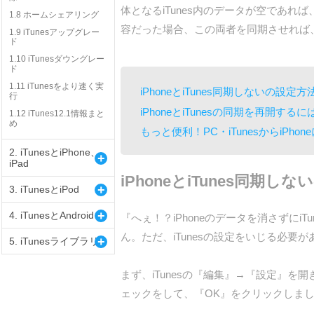
体となるiTunes内のデータが空であれば
1.8 ホームシェアリング
容だった場合、この両者を同期させれば、i
1.9 iTunesアップグレー
ド
1.10 iTunesダウングレー
ド
1.11 iTunesをより速く実
iPhoneとiTunes同期しないの設定方
行
iPhoneとiTunesの同期を再開するに
1.12 iTunes12.1情報まと
め
もっと便利！PC・iTunesからiPh
2. iTunesとiPhone、
+
iPad
iPhoneとiTunes同期し
+
3. iTunesとiPod
+
4. iTunesとAndroid
『へぇ！？iPhoneのデータを消さずに
ん。ただ、iTunesの設定をいじる必要
+
5. iTunesライブラリ
まず、iTunesの『編集』→『設定』を開き
ェックをして、『OK』をクリックしま