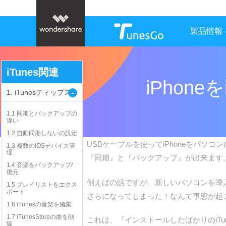
製品情報
iTunes関連
iPhon
-
1. iTunesティップス
1.1 同期とバックアップの
違い
1.2 自動同期しないの設定
USBケーブルを使ってiPhoneをパソコン
1.3 複数のiOSデバイス管
理
『同期』と『バックアップ』が出来ます
1.4 音楽をバックアップ/
復元
例えばの話ですが、新しいパソコンを導入し
1.5 プレイリストをエクス
ポート
さらになってしまった！なんて事態が起
1.6 iTunesの音楽を編集
1.7 iTunesStoreの曲を削
これは、『インストールしたばかりのiTune
除