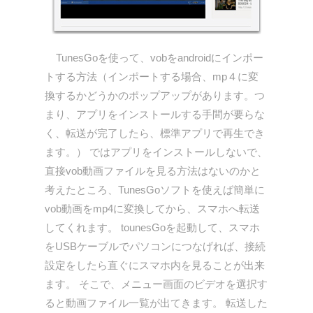
TunesGoを使って、vobをandroidにインポー
トする方法（インポートする場合、mp４に変
換するかどうかのポップアップがあります。つ
まり、アプリをインストールする手間が要らな
く、転送が完了したら、標準アプリで再生でき
ます。） ではアプリをインストールしないで、
直接vob動画ファイルを見る方法はないのかと
考えたところ、TunesGoソフトを使えば簡単に
vob動画をmp4に変換してから、スマホへ転送
してくれます。 tounesGoを起動して、スマホ
をUSBケーブルでパソコンにつなげれば、接続
設定をしたら直ぐにスマホ内を見ることが出来
ます。 そこで、メニュー画面のビデオを選択す
ると動画ファイル一覧が出てきます。 転送した