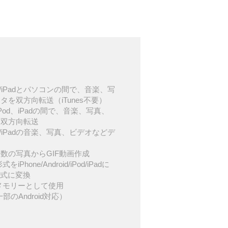
d/iPod/iPadとパソコンの間で、音楽、写
を双方向転送（iTunes不要）
d、iPod、iPadの間で、音楽、写真、
を双方向転送
d/iPod/iPadの音楽、写真、ビデオなどデ
数の写真からGIF動画作成
iPhone/Android/iPod/iPadに
形式に変換
USBメモリーとして使用
一部のAndroid対応）