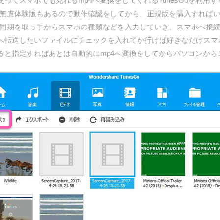
ってスマホでも見れるmp4へ変換をしてくれるTunesGoを利用
o葉無慮体験版もあるので動作確認をしてから、正規版を購入すればいい
 同期を取っ手からスマホの種類などを入力していき、スマホへ接続
へ転送したいファイルにチェックを入れてか行けば好きなだけスマホ
ると指定すればあとは自動的にmp4へ変換をしてからパソコンから