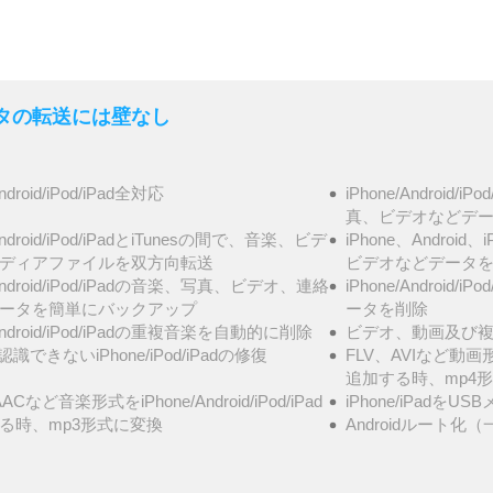
- データの転送には壁なし
Android/iPod/iPad全対応
iPhone/Androi
真、ビデオなどデータ
/Android/iPod/iPadとiTunesの間で、音楽、ビデ
iPhone、Androi
ディアファイルを双方向転送
ビデオなどデータ
/Android/iPod/iPadの音楽、写真、ビデオ、連絡
iPhone/Androi
ータを簡単にバックアップ
ータを削除
/Android/iPod/iPadの重複音楽を自動的に削除
ビデオ、動画及び複
が認識できないiPhone/iPod/iPadの修復
FLV、AVIなど動画形式を
追加する時、mp4
ACなど音楽形式をiPhone/Android/iPod/iPad
iPhone/iPadを
る時、mp3形式に変換
Androidルート化（