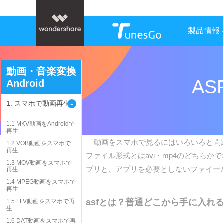
製品情報
動画・音楽変換
A
Android
-
1. スマホで動画再生
1.1 MKV動画をAndroidで
再生
動画をスマホで見るにはいろいろと問題
1.2 VOB動画をスマホで
再生
ファイル形式とはavi・mp4のどちら
1.3 MOV動画をスマホで
プリと、アプリを必要としないファイー
再生
1.4 MPEG動画をスマホで
再生
asfとは？普通どこから手に入れる
1.5 FLV動画をスマホで再
生
1.6 DAT動画をスマホで再