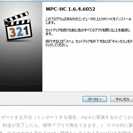
oidにインポートする方法（インポートする場合、mp４に変換するかど
、転送が完了したら、標準アプリで再生できます。） スマホ内に