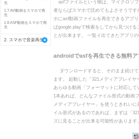
asfファイルという物は、マイクロソフ
生
者ならばスマホで読めてもよさそうですが
1.7 AVI動画をスマホで再
生
ホにasf動画ファイルを再生できるアプ
1.8 ASF動画をスマホで再
ばgoogle playで検索をしてから見つ
生
とが出来ます。 一覧イ出てきたアプリの
+
2. スマホで音楽再生
androidでasfを再生できる無
ダウンロードすると、そのまま続けてか
ます。 起動した「321メディアプレイ
あらゆる動画「フォーマットに対応してい
1本あれば、どんなファイル形式の動画フ
メディアプレイヤー」を使うときれいに
イル形式があるのであれば、まずは「3
ズに見ることが出来る可能性があります