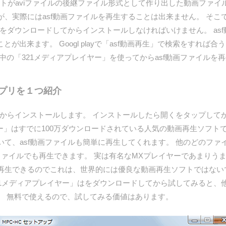
トがaviファイルの後継ファイル形式として作り出した動画ファイル
、実際にはasf動画ファイルを再生することは出来ません。 そこで
リをダウンロードしてからインストールしなければいけません。 as
けることが出来ます。 Googl playで「asf動画再生」で検索をす
中の「321メディアプレイヤー」を使ってからasf動画ファイルを
料アプリを１つ紹介
らインストールします。 インストールしたら開くをタップしてか
ヤー」はすでに100万ダウンロードされている人気の動画再生ソフトで
て、asf動画ファイルも簡単に再生してくれます。 他のどのファ
ァイルでも再生できます。 実は有名なMXプレイヤーであまりうま
再生できるのでこれは、世界的には優良な動画再生ソフトではない
21メディアプレイヤー」はをダウンロードしてから試してみると、
。 無料で使えるので、試してみる価値はあります。