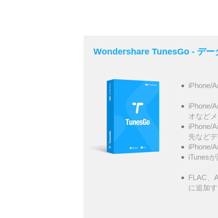
Wondershare TunesGo 
iPhone/
iPhone
オなどメ
iPhone
先などデ
iPhone
iTunes
FLAC、A
に追加す