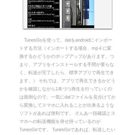
TunesGoを使って、datをandroidにインポー
トする方法（インポートする場合、mp４に変
換するかどうかのポップアップがあります。つ
まり、アプリをインストールする手間が要らな
く、転送が完了したら、標準アプリで再生でき
ます。） それでは、アプリで再生できるかどう
かを確認しながら1本づつ再生を行っていくの
は面倒なので、一気にdatファイルを見分けてか
ら変換してスマホに入れることが出来るような
ソフトがあれば便利です。 そんあ一括確認とス
マホへの転送機能を併せ持っているのが
TunesGoです。 TunesGoであれば、転送したい