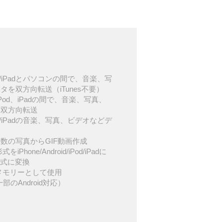
d/iPod/iPadとパソコンの間で、音楽、写
を双方向転送（iTunes不要）
d、iPod、iPadの間で、音楽、写真、
を双方向転送
d/iPod/iPadの音楽、写真、ビデオなどデ
数の写真からGIF動画作成
iPhone/Android/iPod/iPadに
形式に変換
USBメモリーとして使用
一部のAndroid対応）