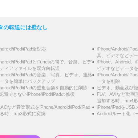
- データの転送には壁なし
Android/iPod/iPad全対応
iPhone/Androi
真、ビデオなどデータ
/Android/iPod/iPadとiTunesの間で、音楽、ビデ
iPhone、Androi
ディアファイルを双方向転送
ビデオなどデータ
/Android/iPod/iPadの音楽、写真、ビデオ、連絡
iPhone/Androi
ータを簡単にバックアップ
ータを削除
/Android/iPod/iPadの重複音楽を自動的に削除
ビデオ、動画及び複
が認識できないiPhone/iPod/iPadの修復
FLV、AVIなど動画形式を
追加する時、mp4
ACなど音楽形式をiPhone/Android/iPod/iPad
iPhone/iPadを
る時、mp3形式に変換
Androidルート化（