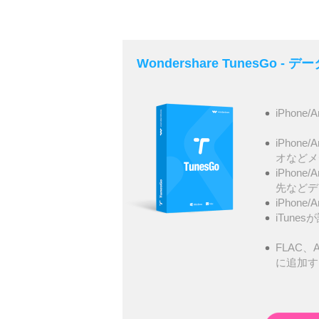
Wondershare TunesGo 
iPhone/
iPhone
オなどメ
iPhone
先などデ
iPhone
iTunes
FLAC、A
に追加す