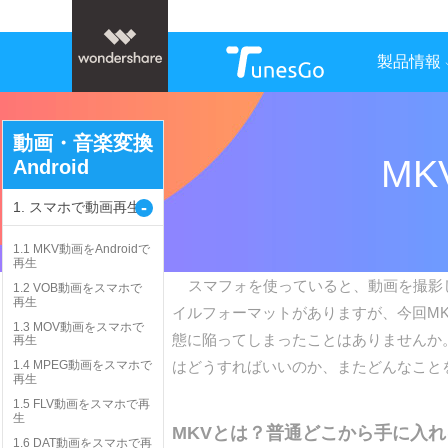
製品情報
動画・音楽変換
M
Android
-
1. スマホで動画再生
1.1 MKV動画をAndroidで
再生
スマフォを使っていると、動画を撮影した
1.2 VOB動画をスマホで
再生
イルフォーマットがありますが、今回M
1.3 MOV動画をスマホで
態に陥ってしまったことはありませんか。
再生
はどうすればいいのか、またどんなこと
1.4 MPEG動画をスマホで
再生
1.5 FLV動画をスマホで再
生
MKVとは？普通どこから手に入れる
1.6 DAT動画をスマホで再