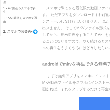
生
スマホで際できる最低限の動画ファイルと
1.7 AVI動画をスマホで再
生
す。 ただアプリをダウンロードすれば
1.8 ASF動画をスマホで再
ンストールしなければいけません。 見
生
出来ません。 そこでMKVファイル形式
+
2. スマホで音楽再生
してから、動画変換をすることで再生を
ることになりますので、やり続けるとス
ルの再生をうまくやるにはどうしたらい
androidでmkvを再生できる無
まずは無料アプリをスマホにインストール
MKV動画ファイルをスマホにインスト
画あれば、それをタップするだけで再生