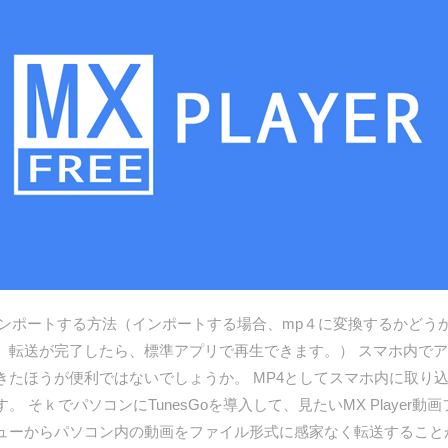
oidにインポートする方法（インポートする場合、mp４に変換するか
、転送が完了したら、標準アプリで再生できます。） スマホ内で
きたほうが便利ではないでしょうか。 MP4としてスマホ内に取り
 そｋでパソコンにTunesGoを導入して、見たいMX Player
ューからパソコン内の動画をファイル形式に感家なく転送すること