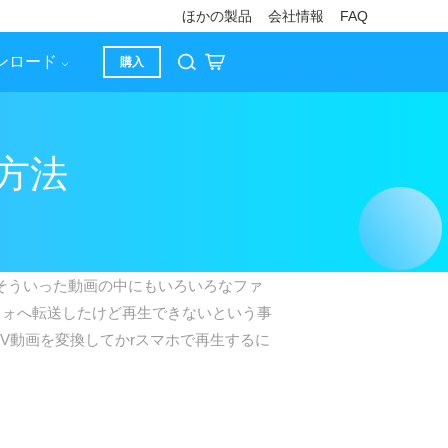
ほかの製品
会社情報
FAQ
ンロード
購入
方法
 そういった動画の中にもいろいろなファ
フォへ転送したけど再生できないという事
KV動画を変換してかrスマホで再生するに