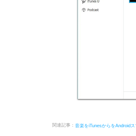
関連記事：
音楽をiTunesからをAndro