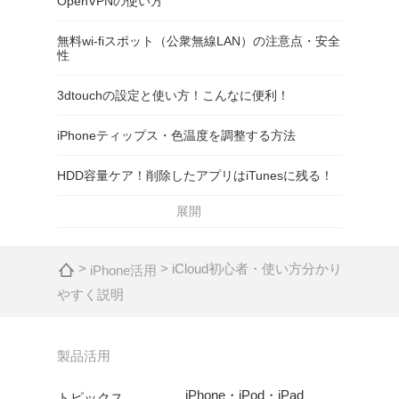
OpenVPNの使い方
無料wi-fiスポット（公衆無線LAN）の注意点・安全
性
3dtouchの設定と使い方！こんなに便利！
iPhoneティップス・色温度を調整する方法
HDD容量ケア！削除したアプリはiTunesに残る！
展開
>
> iCloud初心者・使い方分かり
iPhone活用
やすく説明
製品活用
iPhone・iPod・iPad
トピックス