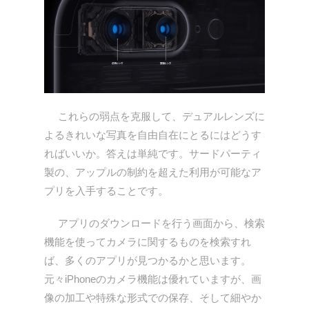
これらの弱点を克服して、デュアルレンズに
よるきれいな写真を自由自在にとるにはどうす
ればいいか。答えは単純です。サードパーティ
製の、アップルの制約を超えた利用が可能なア
プリを入手することです。
アプリのダウンロードを行う画面から、検索
機能を使ってカメラに関するものを検索すれ
ば、多くのアプリが見つかるかと思います。
元々iPhoneのカメラ機能は優れていますが、画
像の加工や特殊な形式での保存、そして細やか