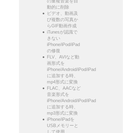
の重複音楽を自
動的に削除
ビデオ、動画及
び複数の写真か
らGIF動画作成
iTunesが認識で
きない
iPhone/iPod/iPad
の修復
FLV、AVIなど動
画形式を
iPhone/Android/iPod/iPad
に追加する時、
mp4形式に変換
FLAC、AACなど
音楽形式を
iPhone/Android/iPod/iPad
に追加する時、
mp3形式に変換
iPhone/iPadを
USBメモリーと
して使用