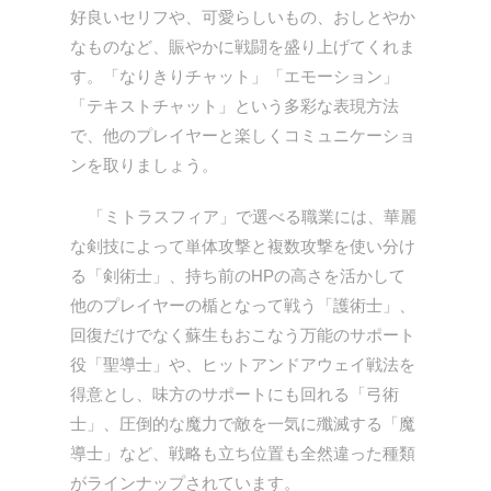
好良いセリフや、可愛らしいもの、おしとやか
なものなど、賑やかに戦闘を盛り上げてくれま
す。「なりきりチャット」「エモーション」
「テキストチャット」という多彩な表現方法
で、他のプレイヤーと楽しくコミュニケーショ
ンを取りましょう。
「ミトラスフィア」で選べる職業には、華麗
な剣技によって単体攻撃と複数攻撃を使い分け
る「剣術士」、持ち前のHPの高さを活かして
他のプレイヤーの楯となって戦う「護術士」、
回復だけでなく蘇生もおこなう万能のサポート
役「聖導士」や、ヒットアンドアウェイ戦法を
得意とし、味方のサポートにも回れる「弓術
士」、圧倒的な魔力で敵を一気に殲滅する「魔
導士」など、戦略も立ち位置も全然違った種類
がラインナップされています。