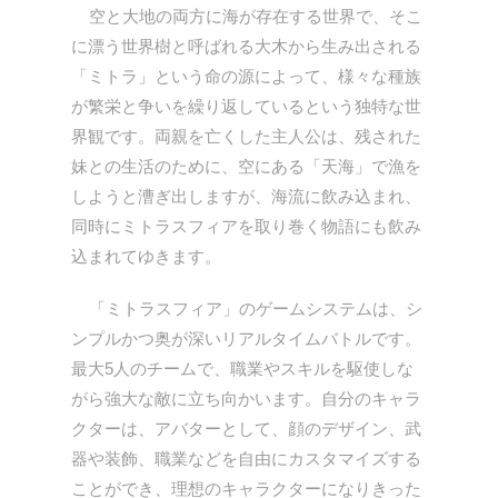
空と大地の両方に海が存在する世界で、そこ
に漂う世界樹と呼ばれる大木から生み出される
「ミトラ」という命の源によって、様々な種族
が繁栄と争いを繰り返しているという独特な世
界観です。両親を亡くした主人公は、残された
妹との生活のために、空にある「天海」で漁を
しようと漕ぎ出しますが、海流に飲み込まれ、
同時にミトラスフィアを取り巻く物語にも飲み
込まれてゆきます。
「ミトラスフィア」のゲームシステムは、シ
ンプルかつ奥が深いリアルタイムバトルです。
最大5人のチームで、職業やスキルを駆使しな
がら強大な敵に立ち向かいます。自分のキャラ
クターは、アバターとして、顔のデザイン、武
器や装飾、職業などを自由にカスタマイズする
ことができ、理想のキャラクターになりきった