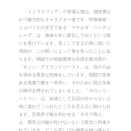
「ミトラスフィア」の登場人物は、個性豊か
かつ魅力的なキャラクター達です。狩猟種族・
ジョバリ人の女王である「マチルダ・ペンテジ
レーア」は、身体が木に変化してゆくという呪
いを受けています。若くして女王の座に就いた
理由が、この呪いによって母を失ったことにあ
ります。戦闘での前線復帰を目指す鍛冶屋の
「ゼノン・アイランドコースト」は、強さのみ
を求める愚直な性格をしています。戦闘で栄誉
ある負傷で腕を一本失い、そのために戦士失格
の烙印を押されてしまいました。「ポロシリ・
ハトゥン」は、奴隷として言語の分からない土
地に連れてこられたところを主人公に助けられ
ます。交易所で幅を利かせる「ネキア商人」
は、商売上の嘘が吐けないという呪文に拘束さ
れています。どこか悲しげな側面を持つ彼らと