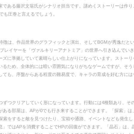
家である藤沢文翁氏がシナリオ担当です。謎めくストーリーは作り
中でも圧巻と言えるでしょう。
徴は、作品世界のグラフィックと演出、そしてBGMが秀逸だと
、プレイヤーを「ヴァルキリーアナトミア」の世界へ引き込んでい
ーズに準拠していて素晴らしい仕上がりになっています。ストーリ
いるため、全体的には暗い雰囲気になりがちなゲームですが、そう
しても、序盤からある程度の難易度で、キャラの育成を好む方には
ずつクリアしていく形になっています。行動には4種類あり、そ
がある部屋は、APが0でも行き来することができます。「探索」は
。探索をすると敵を見つけたり、宝箱や通路、イベントなども発生
息」ではAPを消費することでHPの回復ができます。「晶石」は、