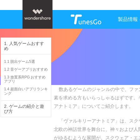
製品情報
1. 人気ゲームおすす
め
1.1 脱出ゲーム5選
1.2 音ゲーアプリおすすめ
1.3 放置系RPG おすすめ
アプリ
数あるゲームのジャンルの中で、ファン
1.4 超面白いアプリランキ
ング
素を求める方もいらっしゃるはずです。
アナトミア」についてご紹介します。
2. ゲームの紹介と遊
び方
「ヴァルキリーアナトミア」は、スクウ
北欧の神話世界を舞台に、神々および人
がゆるむような展開が、スクウェア・エ