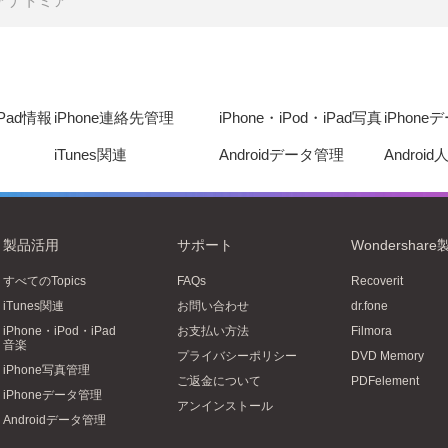
アナトミア
iPad情報
iPhone連絡先管理
iPhone・iPod・iPad写真
iPhon
iTunes関連
Androidデータ管理
Androi
製品活用
サポート
Wondershare
すべてのTopics
FAQs
Recoverit
iTunes関連
お問い合わせ
dr.fone
iPhone・iPod・iPad
お支払い方法
Filmora
音楽
プライバシーポリシー
DVD Memory
iPhone写真管理
ご返金について
PDFelement
iPhoneデータ管理
アンインストール
Androidデータ管理