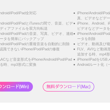
Android/iPod/iPad全対応
iPhone/Androi
真、ビデオなどデータ
/Android/iPod/iPadとiTunesの間で、音楽、ビデ
iPhone、Androi
ディアファイルを双方向転送
ビデオなどデータ
/Android/iPod/iPadの音楽、写真、ビデオ、連絡
iPhone/Androi
ータを簡単にバックアップ
ータを削除
/Android/iPod/iPadの重複音楽を自動的に削除
ビデオ、動画及び複
が認識できないiPhone/iPod/iPadの修復
FLV、AVIなど動画形式を
追加する時、mp4
ACなど音楽形式をiPhone/Android/iPod/iPad
iPhone/iPadを
る時、mp3形式に変換
Androidルート化（