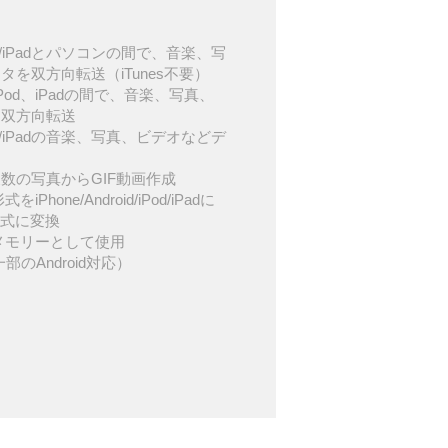
d/iPod/iPadとパソコンの間で、音楽、写
を双方向転送（iTunes不要）
d、iPod、iPadの間で、音楽、写真、
を双方向転送
d/iPod/iPadの音楽、写真、ビデオなどデ
数の写真からGIF動画作成
iPhone/Android/iPod/iPadに
形式に変換
USBメモリーとして使用
一部のAndroid対応）