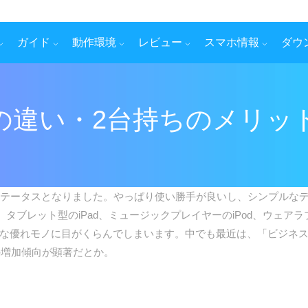
ガイド
動作環境
レビュー
スマホ情報
ダウ
honeの違い・2台持ちのメリ
りステータスとなりました。やっぱり使い勝手が良いし、シンプルな
タブレット型のiPad、ミュージックプレイヤーのiPod、ウェアラブル
来的な優れモノに目がくらんでしまいます。中でも最近は、「ビジネ
る人の増加傾向が顕著だとか。