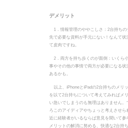
デメリット
1．情報管理のややこしさ：2台持ちの
先で必要な資料が手元にない！なんて状
て皮肉ですね。
2．両方を持ち歩くのが面倒：いくら小さ
事やその他の事情で両方が必要になる状
あるかも。
以上、iPhoneとiPadの2台持ち
を以て2台持ちについて考えてみればメ
い急いでしまうのも無理はありません。
ろこのアイディアやちょっと考えさせら
近に経験者がいるならば意見を聞いて参考
メリットの解消に努める、快適な2台持