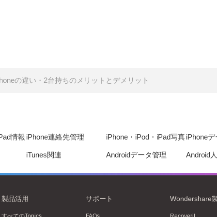
とiPhoneの違い・2台持ちのメリットとデメリット
iPad情報
iPhone連絡先管理
iPhone・iPod・iPad写真
iPhon
iTunes関連
Androidデータ管理
Androi
製品活用
サポート
Wondershare
すべてのTopics
FAQs
Recoverit