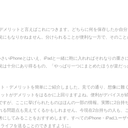
デメリットと言えばこれにつきます。どちらに何を保存したか自分
況にもなりかねません。分けられることが便利な一方で、そのこと
いiPhoneとはいえ、iPadと一緒に鞄に入れればそれなりの重
況は十分にあり得るもの。「やっぱり一つにまとめたほうが楽だっ
のメリット・デメリットを簡単にご紹介しました。見ての通り、想像に
リットがデメリットをはるかに上回りますよね。便利がデバイスが
ですが、ここに挙げられたものはほんの一部の情報。実際に2台持
れる問題点も見えてくるかもしれません。今現在2台持ちの人も、
にしてみることをおすすめします。すべてのiPhone・iPadユ
ちライフを送ることのできますように。