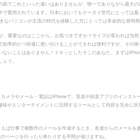
機能の面でこれといった違いはありませんが、唯一でありながら最大の違
中で愛用されています。日本においてもケータイ世代にとっては最
め。大きなパソコンが主流の時代を経験した方にとっては革命的な発明
、重要なのはここから。お気づきですか？サイズが変われば当然
で効率的かつ快適に使い分けることができれば便利ですが、その術
ないことはありません！ドキッとしたそこのあなた、まずはiPhone
しょう。
ラやメール・電話はiPhoneで、音楽や娯楽アプリのインストールは
dを趣味やエンターテイメントに活用するツールとして内容を完全に
えば仕事で複数件のメールを作成するとき、友達からのメールを
数のページを行ったり来たりする手間が省けますね。