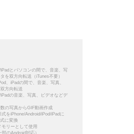
d/iPod/iPadとパソコンの間で、音楽、写
を双方向転送（iTunes不要）
d、iPod、iPadの間で、音楽、写真、
を双方向転送
d/iPod/iPadの音楽、写真、ビデオなどデ
数の写真からGIF動画作成
iPhone/Android/iPod/iPadに
形式に変換
USBメモリーとして使用
一部のAndroid対応）