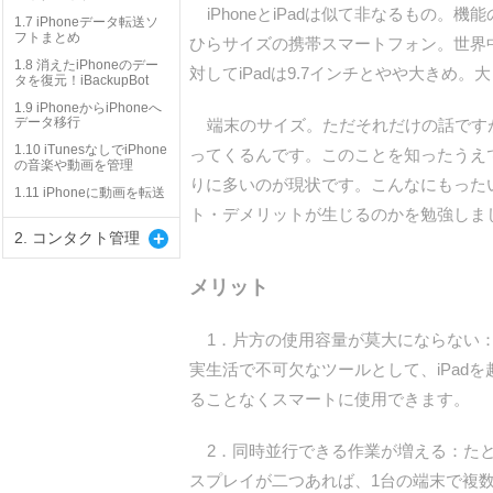
iPhoneとiPadは似て非なるもの。
1.7 iPhoneデータ転送ソ
フトまとめ
ひらサイズの携帯スマートフォン。世界
1.8 消えたiPhoneのデー
対してiPadは9.7インチとやや大き
タを復元！iBackupBot
1.9 iPhoneからiPhoneへ
データ移行
端末のサイズ。ただそれだけの話ですが
1.10 iTunesなしでiPhone
ってくるんです。このことを知ったうえ
の音楽や動画を管理
りに多いのが現状です。こんなにもったい
1.11 iPhoneに動画を転送
ト・デメリットが生じるのかを勉強しま
+
2. コンタクト管理
メリット
1．片方の使用容量が莫大にならない：カメ
実生活で不可欠なツールとして、iPa
ることなくスマートに使用できます。
2．同時並行できる作業が増える：たと
スプレイが二つあれば、1台の端末で複