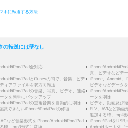
idスマホに転送する方法
- データの転送には壁なし
Android/iPod/iPad全対応
iPhone/Androi
真、ビデオなどデータ
/Android/iPod/iPadとiTunesの間で、音楽、ビデ
iPhone、Androi
ディアファイルを双方向転送
ビデオなどデータ
/Android/iPod/iPadの音楽、写真、ビデオ、連絡
iPhone/Androi
ータを簡単にバックアップ
ータを削除
/Android/iPod/iPadの重複音楽を自動的に削除
ビデオ、動画及び複
が認識できないiPhone/iPod/iPadの修復
FLV、AVIなど動画形式を
追加する時、mp4
ACなど音楽形式をiPhone/Android/iPod/iPad
iPhone/iPadを
る時、mp3形式に変換
Androidルート化（