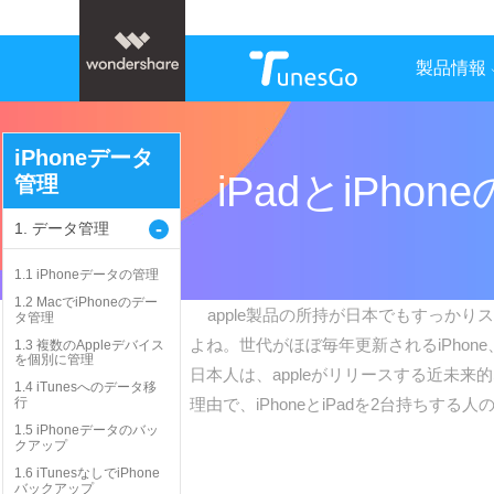
製品情報
iPhoneデータ
iPadとiP
管理
-
1. データ管理
1.1 iPhoneデータの管理
1.2 MacでiPhoneのデー
apple製品の所持が日本でもすっか
タ管理
よね。世代がほぼ毎年更新されるiPhone、
1.3 複数のAppleデバイス
を個別に管理
日本人は、appleがリリースする近未
1.4 iTunesへのデータ移
理由で、iPhoneとiPadを2台持ちす
行
1.5 iPhoneデータのバッ
クアップ
1.6 iTunesなしでiPhone
バックアップ