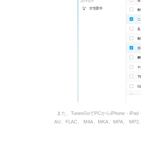
また、TunesGoでPCからiPhone・i
AU、FLAC、 M4A、MKA、MPA、 MP2