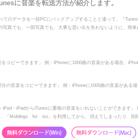
からiTunesに音楽を転送方法が紹介します。
べてのデータを一括PCにバックアップすることと違って、『TunesGo』
の写真でも、一部写真でも、大事な思い出を失わないように、簡単
sに音楽をコピーできます」 例：iPhoneに1000曲の音楽がある場合、iPh
sに一部分の音楽をコピーできます」 例：iPhoneに1000曲の音楽がある場合
iPod・iPadからiTunesに重複の音楽をいれないことができます」 
たら、「Mobilego for iso」を利用してから、消えてしまった