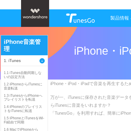
製品情報
iPhone音楽管
iPhone・
理
-
1. iTunes
1.1 iTunes自動同期しな
いの設定方法
iPhone・iPod・iPadで音楽を再生する
1.2 iPhoneからiTunesに
音楽転送
1.3 iTunesからiPhoneへ
万が一、iTunesに保存された音楽デー
プレイリストを転送
らiTunesに音楽をいれますか？
1.4 iPhoneのプレイリス
トをiTunesに転送
「TunesGo」を利用すれば、簡単にiPho
1.5 iPhoneとiTunesをWi-
Fi経由で同期
1.6 MacでiPhoneから