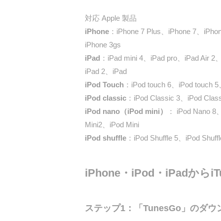
対応 Apple 製品
iPhone
：iPhone 7 Plus、iPhone 7、iPho
iPhone 3gs
iPad
：iPad mini 4、iPad pro、iPad Air 2、
iPad 2、iPad
iPod Touch
：iPod touch 6、iPod touch 5
iPod classic
：iPod Classic 3、iPod Class
iPod nano（iPod mini）
： iPod Nano 8
Mini2、iPod Mini
iPod shuffle
：iPod Shuffle 5、iPod Shuffl
iPhone・iPod・iPadか
ステップ1：「TunesGo」のダ