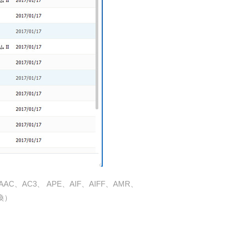
C、AC3、 APE、AIF、AIFF、AMR、
変換）