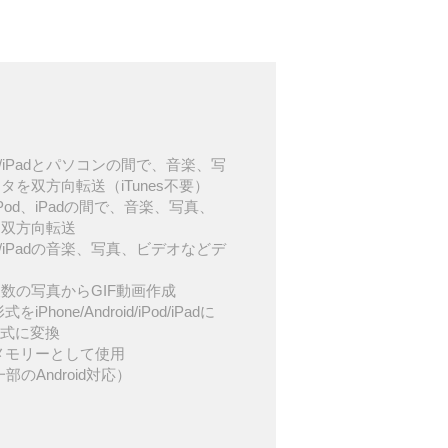
d/iPod/iPadとパソコンの間で、音楽、写
を双方向転送（iTunes不要）
d、iPod、iPadの間で、音楽、写真、
を双方向転送
d/iPod/iPadの音楽、写真、ビデオなどデ
数の写真からGIF動画作成
iPhone/Android/iPod/iPadに
形式に変換
USBメモリーとして使用
一部のAndroid対応）