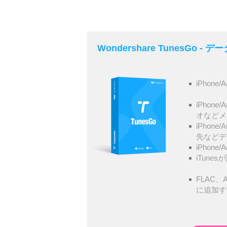
Wondershare TunesGo 
iPhone/
iPhone
オなどメ
iPhone
先などデ
iPhone
iTunes
FLAC、A
に追加す