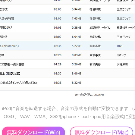
Pad・iPodに音楽を転送する場合、音楽の形式を自動に変換できます （AA
、 OGG、 WAV、WMA、3G2をiphone・ipad・ipod用音楽形式に