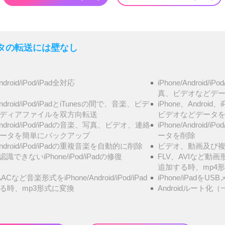
- データの転送には壁なし
Android/iPod/iPad全対応
iPhone/Androi
真、ビデオなどデータ
/Android/iPod/iPadとiTunesの間で、音楽、ビデ
iPhone、Androi
ディアファイルを双方向転送
ビデオなどデータ
/Android/iPod/iPadの音楽、写真、ビデオ、連絡
iPhone/Androi
ータを簡単にバックアップ
ータを削除
/Android/iPod/iPadの重複音楽を自動的に削除
ビデオ、動画及び複
が認識できないiPhone/iPod/iPadの修復
FLV、AVIなど動画形式を
追加する時、mp4
ACなど音楽形式をiPhone/Android/iPod/iPad
iPhone/iPadを
る時、mp3形式に変換
Androidルート化（