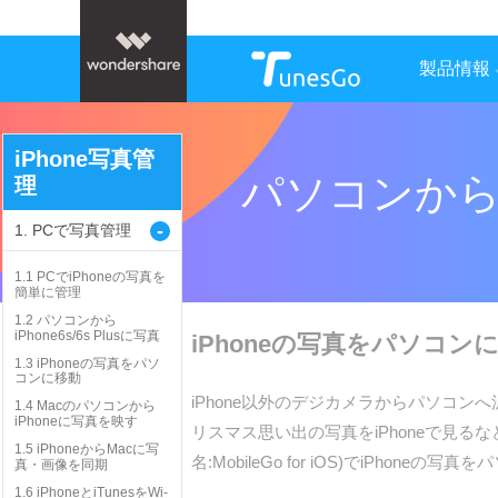
製品情報
iPhone写真管
パソコンからiP
理
-
1. PCで写真管理
1.1 PCでiPhoneの写真を
簡単に管理
1.2 パソコンから
iPhone6s/6s Plusに写真
iPhoneの写真をパソコン
1.3 iPhoneの写真をパソ
コンに移動
iPhone以外のデジカメラからパソコン
1.4 Macのパソコンから
iPhoneに写真を映す
リスマス思い出の写真をiPhoneで見るな
1.5 iPhoneからMacに写
名:MobileGo for iOS)でiPh
真・画像を同期
1.6 iPhoneとiTunesをWi-