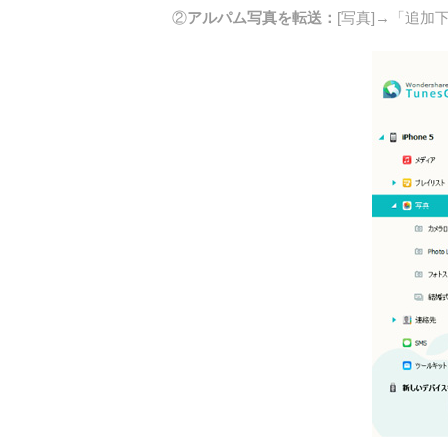
②
アルパム写真を転送：
[写真]→「追