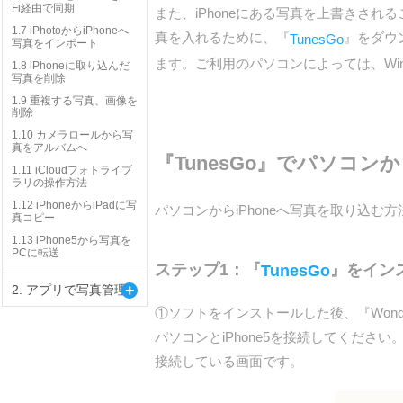
Fi経由で同期
また、iPhoneにある写真を上書きされ
1.7 iPhotoからiPhoneへ
真を入れるために、『
』をダウ
TunesGo
写真をインポート
ます。ご利用のパソコンによっては、Win
1.8 iPhoneに取り込んだ
写真を削除
1.9 重複する写真、画像を
削除
1.10 カメラロールから写
真をアルバムへ
『TunesGo』でパソコンか
1.11 iCloudフォトライブ
ラリの操作方法
1.12 iPhoneからiPadに写
パソコンからiPhoneへ写真を取り込む方
真コピー
1.13 iPhone5から写真を
PCに転送
ステップ1：『
』をインス
TunesGo
+
2. アプリで写真管理
①ソフトをインストールした後、『Wonde
パソコンとiPhone5を接続してください
接続している画面です。