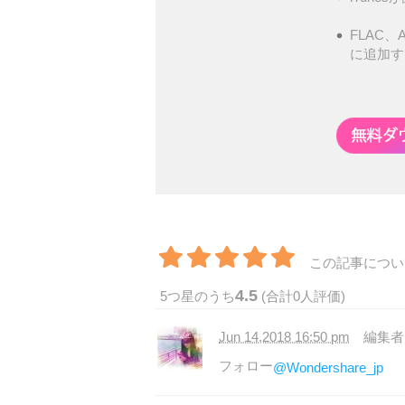
FLAC、A
に追加す
この記事につい
4.5
5
つ星のうち
(合計
0
人評価)
Jun 14,2018 16:50 pm
編集
フォロー
@Wondershare_jp