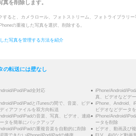
た写真を削除します。
クすると、カメラロール、フォトストリーム、フォトライブラリー
Phoneの重複した写真を選択、削除する。
eで撮影した写真を管理する方法を紹介
- データの転送には壁なし
Android/iPod/iPad全対応
iPhone/Androi
真、ビデオなどデータ
/Android/iPod/iPadとiTunesの間で、音楽、ビデ
iPhone、Androi
ディアファイルを双方向転送
ビデオなどデータ
/Android/iPod/iPadの音楽、写真、ビデオ、連絡
iPhone/Androi
ータを簡単にバックアップ
ータを削除
/Android/iPod/iPadの重複音楽を自動的に削除
ビデオ、動画及び複
が認識できないiPhone/iPod/iPadの修復
FLV、AVIなど動画形式を