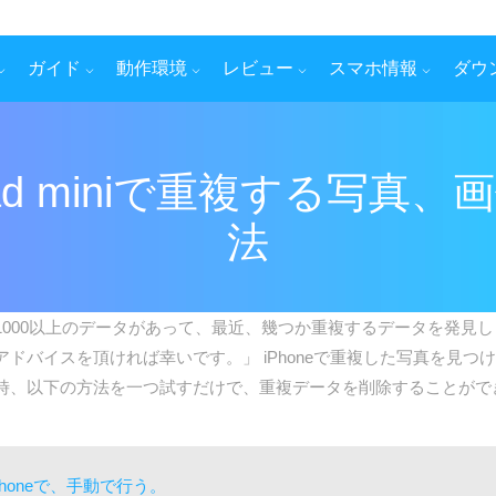
ガイド
動作環境
レビュー
スマホ情報
ダウ
d/iPad miniで重複する
法
は1000以上のデータがあって、最近、幾つか重複するデータを発見しま
ドバイスを頂ければ幸いです。」 iPhoneで重複した写真を見
けた時、以下の方法を一つ試すだけで、重複データを削除することがで
honeで、手動で行う。