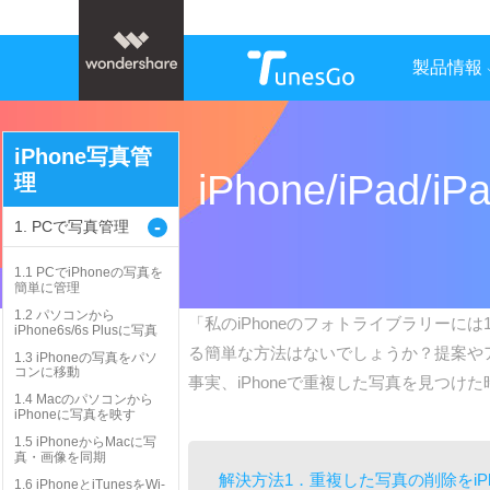
製品情報
iPhone写真管
iPhone/iPa
理
-
1. PCで写真管理
1.1 PCでiPhoneの写真を
簡単に管理
1.2 パソコンから
「私のiPhoneのフォトライブラリーに
iPhone6s/6s Plusに写真
る簡単な方法はないでしょうか？提案やア
1.3 iPhoneの写真をパソ
コンに移動
事実、iPhoneで重複した写真を見つ
1.4 Macのパソコンから
iPhoneに写真を映す
1.5 iPhoneからMacに写
真・画像を同期
解決方法1．重複した写真の削除をiP
1.6 iPhoneとiTunesをWi-