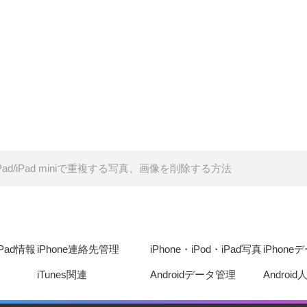
e/iPad/iPad miniで重複する写真、画像を削除する方法
iPad情報
iPhone連絡先管理
iPhone・iPod・iPad写真
iPhon
iTunes関連
Androidデータ管理
Androi