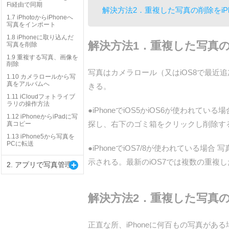
Fi経由で同期
解決方法2．重複した写真の削除をiP
1.7 iPhotoからiPhoneへ
写真をインポート
1.8 iPhoneに取り込んだ
解決方法1．重複した写真の
写真を削除
1.9 重複する写真、画像を
削除
写真はカメラロール（又はiOS8で最近
1.10 カメラロールから写
真をアルバムへ
きる。
1.11 iCloudフォトライブ
ラリの操作方法
●iPhoneでiOS5かiOS6が使われて
1.12 iPhoneからiPadに写
探し、右下のゴミ箱をクリックし削除す
真コピー
1.13 iPhone5から写真を
PCに転送
●iPhoneでiOS7/8が使われてい
示される。最新のiOS7では複数の重複
+
2. アプリで写真管理
解決方法2．重複した写真の
正直な所、iPhoneに何百もの写真が