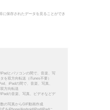
等に保存されたデータを見ることができ
d/iPod/iPadとパソコンの間で、音楽、写
を双方向転送（iTunes不要）
d、iPod、iPadの間で、音楽、写真、
を双方向転送
d/iPod/iPadの音楽、写真、ビデオなどデ
数の写真からGIF動画作成
iPhone/Android/iPod/iPadに