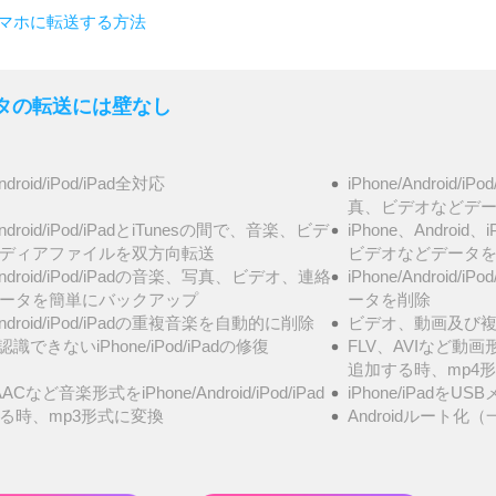
idスマホに転送する方法
- データの転送には壁なし
Android/iPod/iPad全対応
iPhone/Androi
真、ビデオなどデータ
/Android/iPod/iPadとiTunesの間で、音楽、ビデ
iPhone、Androi
ディアファイルを双方向転送
ビデオなどデータ
/Android/iPod/iPadの音楽、写真、ビデオ、連絡
iPhone/Androi
ータを簡単にバックアップ
ータを削除
/Android/iPod/iPadの重複音楽を自動的に削除
ビデオ、動画及び複
が認識できないiPhone/iPod/iPadの修復
FLV、AVIなど動画形式を
追加する時、mp4
ACなど音楽形式をiPhone/Android/iPod/iPad
iPhone/iPadを
る時、mp3形式に変換
Androidルート化（