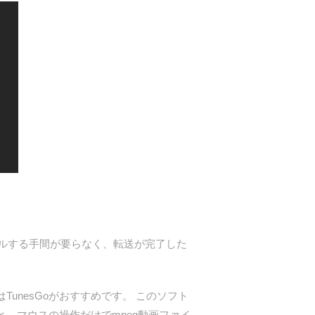
ルする手間が要らなく、転送が完了した
unesGoがおすすめです。 このソフト
と、マウスの操作だけでmpeg動画ファイ