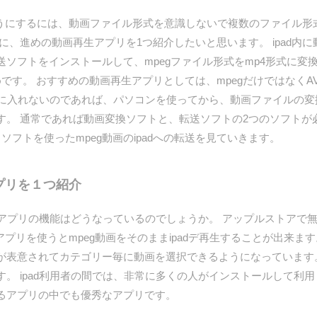
ようにするには、動画ファイル形式を意識しないで複数のファイル形
に、進めの動画再生アプリを1つ紹介したいと思います。 ipad内
ソフトをインストールして、mpegファイル形式をmp4形式に変換
すめです。 おすすめの動画再生アプリとしては、mpegだけではなくA
d内に入れないのであれば、パソコンを使ってから、動画ファイルの変換
す。 通常であれば動画変換ソフトと、転送ソフトの2つのソフトが
うソフトを使ったmpeg動画のipadへの転送を見ていきます。
アプリを１つ紹介
プリの機能はどうなっているのでしょうか。 アップルストアで無
いうアプリを使うとmpeg動画をそのままipadデ再生することが出来ます。
表意されてカテゴリー毎に動画を選択できるようになっています。
。 ipad利用者の間では、非常に多くの人がインストールして利
るアプリの中でも優秀なアプリです。