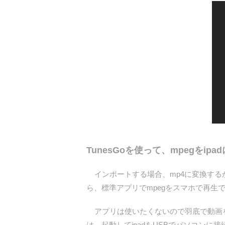
TunesGoを使って、mpegをip
インポートする場合、mp4に変換する
ら、標準アプリでmpegをスマホで再生
アプリは使いたくないので羽底で動画を変
は、起動してipadをUSBでパソコン