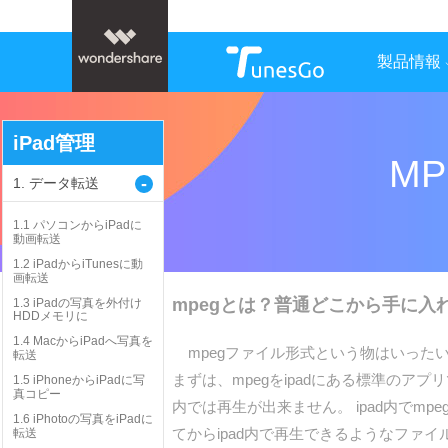
製品情報
iPad管理
M
-
1. データ転送
1.1 パソコンからiPadに
動画転送
1.2 iPadからiTunesに動
画転送
mpegとは？普通どこから手に入
1.3 iPadの写真を外付け
HDDメモリに
1.4 MacからiPadへ写真を
mpegファイル形式という物はいったい
転送
まずは、mpegをipadにある標準のア
1.5 iPhoneからiPadに写
真コピー
内では再生が出来ません。 ipad内でm
1.6 iPhotoの写真をiPadに
てからipad内で再生できるようなファ
転送