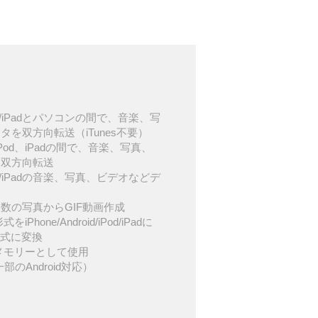
d/iPod/iPadとパソコンの間で、音楽、写
を双方向転送（iTunes不要）
d、iPod、iPadの間で、音楽、写真、
を双方向転送
d/iPod/iPadの音楽、写真、ビデオなどデ
数の写真からGIF動画作成
iPhone/Android/iPod/iPadに
形式に変換
USBメモリーとして使用
一部のAndroid対応）