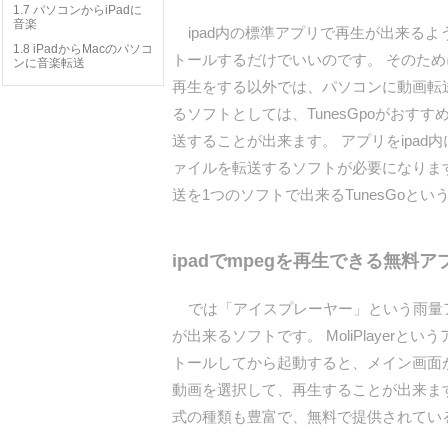
1.7 パソコンからiPadに
音楽
ipad内の標準アプリで再生が出来る
1.8 iPadからMacのパソコ
トールするだけでいいのです。 そのため
ンに音楽転送
再生をする以外では、パソコンに動画転送
るソフトとしては、TunesGpoがおす
送することが出来ます。 アプリをipa
ァイルを転送するソフトが必要になりま
送を1つのソフトで出来るTunesGoとい
ipadでmpegを再生できる無料
では「アイスプレーヤー」という雨量ア
が出来るソフトです。 MoliPlayerと
トールしてから起動すると、メイン画面が
動画を選択して、再生することが出来ます
式の種類も豊富で、無料で提供されてい