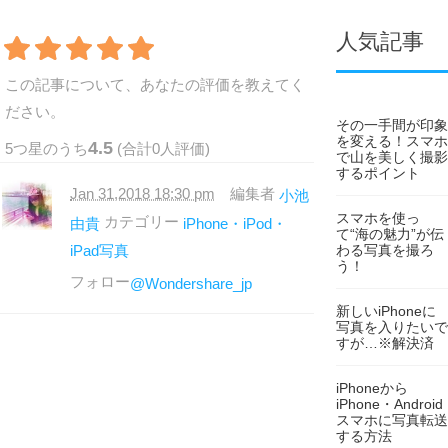
人気記事
この記事について、あなたの評価を教えてく
ださい。
その一手間が印象
を変える！スマホ
4.5
5
つ星のうち
(合計
0
人評価)
で山を美しく撮影
するポイント
Jan 31,2018 18:30 pm
編集者
小池
スマホを使っ
カテゴリー
由貴
iPhone・iPod・
て“海の魅力”が伝
わる写真を撮ろ
iPad写真
う！
フォロー
@Wondershare_jp
新しいiPhoneに
写真を入りたいで
すが…※解決済
iPhoneから
iPhone・Android
スマホに写真転送
する方法