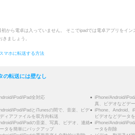
うに最初から電卓は入っていません。 そこでipadでは電卓アプリをイ
おきましょう。
oidスマホに転送する方法
- データの転送には壁なし
Android/iPod/iPad全対応
iPhone/Androi
真、ビデオなどデータ
/Android/iPod/iPadとiTunesの間で、音楽、ビデ
iPhone、Androi
ディアファイルを双方向転送
ビデオなどデータ
/Android/iPod/iPadの音楽、写真、ビデオ、連絡
iPhone/Androi
ータを簡単にバックアップ
ータを削除