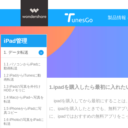
製品情報
iPad管理
-
1. データ転送
1.1 パソコンからiPadに
動画転送
1.2 iPadからiTunesに動
画転送
1.ipadを購入したら最初に入れ
1.3 iPadの写真を外付け
HDDメモリに
1.4 MacからiPadへ写真を
ipadを購入してから最初にすることは
転送
に、ipadを購入したときでも、無料ア
1.5 iPhoneからiPadに写
真コピー
に、ipadではおすすめの無料アプリを
1.6 iPhotoの写真をiPadに
転送