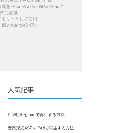
数の写真からGIF動画作成
iPhone/Android/iPod/iPadに
形式に変換
USBメモリーとして使用
一部のAndroid対応）
人気記事
FLV動画をipadで再生する方法
音楽形式ASFをiPadで再生する方法