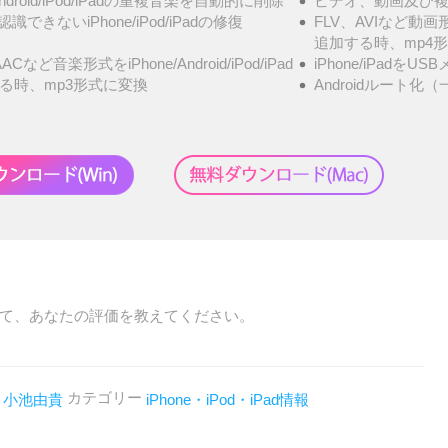
/Android/iPod/iPadの重複音楽を自動的に削除
ビデオ、動画及び複
が認識できないiPhone/iPod/iPadの修復
FLV、AVIなど動画形式を
追加する時、mp4
ACなど音楽形式をiPhone/Android/iPod/iPad
iPhone/iPadを
る時、mp3形式に変換
Androidルート化（
て、あなたの評価を教えてください。
者
カテゴリー
小池由貴
iPhone・iPod・iPad情報