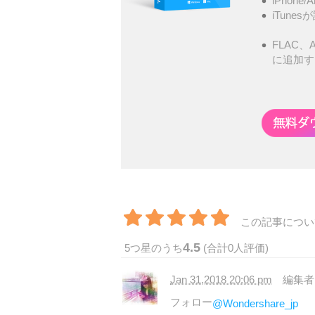
iPhone
iTunes
FLAC、A
に追加す
この記事につい
4.5
5
つ星のうち
(合計
0
人評価)
Jan 31,2018 20:06 pm
編集
フォロー
@Wondershare_jp